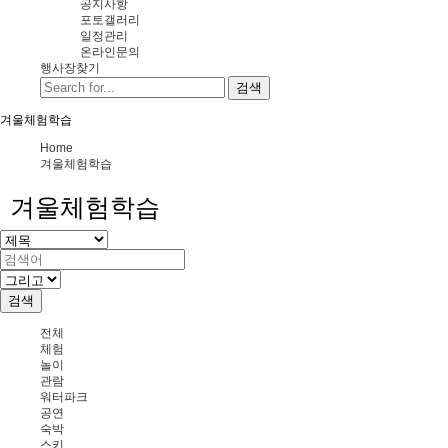
공지사항
포토갤러리
일정관리
온라인문의
행사장찾기
검색
겨울체험학습
Home
겨울체험학습
겨울체험학습
검색
전체
체험
놀이
관람
워터파크
공연
숙박
스키