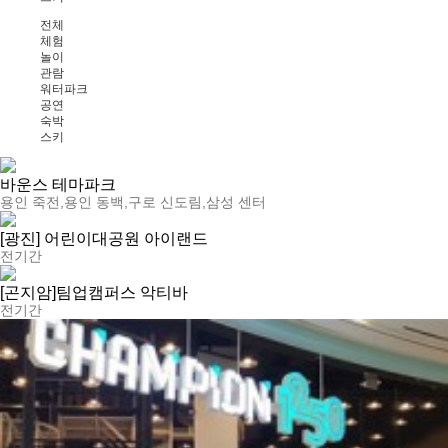
전체
체험
놀이
관람
워터파크
공연
숙박
스키
바운스 테마파크
용인 죽전,용인 동백,구로 신도림,삼성 센터
[광진] 어린이대공원 아이랜드
전기간
[곤지암]팀업캠퍼스 악티바
전기간