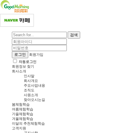
검색
로그인
회원가입
자동로그인
회원정보 찾기
회사소개
인사말
회사개요
주요사업내용
조직도
사원소개
찾아오시는길
봄체험학습
여름체험학습
가을체험학습
겨울체험학습
이달의 추천체험학습
고객지원
공지사항