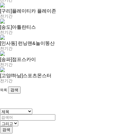
전기간
[구리]플레이티카 플레이존
전기간
[송도]아틀란티스
전기간
[인사동] 런닝맨&놀이똥산
전기간
[송파]점프스카이
전기간
[고양/하남]스포츠몬스터
전기간
검색
목록
검색