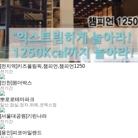
[전지역]키즈올림픽,챔피언,챔피언1250
전기간
[인천]원더박스
전기간
뽀로로테마파크
일산,잠실,정자,위례,코엑스점
[서울대공원]기린나라
전기간
[용인]피코아일랜드