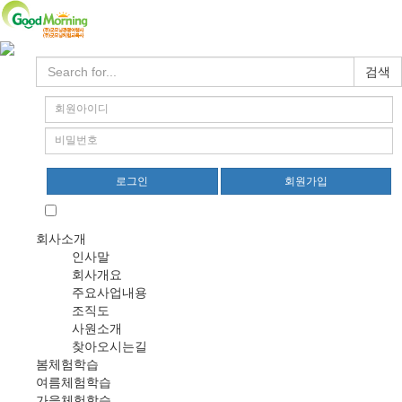
검색
로그인
회원가입
회원정보 찾기
자동로그인
회사소개
인사말
회사개요
주요사업내용
조직도
사원소개
찾아오시는길
봄체험학습
여름체험학습
가을체험학습