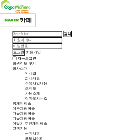
검색
회원가입
로그인
자동로그인
회원정보 찾기
회사소개
인사말
회사개요
주요사업내용
조직도
사원소개
찾아오시는길
봄체험학습
여름체험학습
가을체험학습
겨울체험학습
이달의 추천체험학습
고객지원
공지사항
포토갤러리