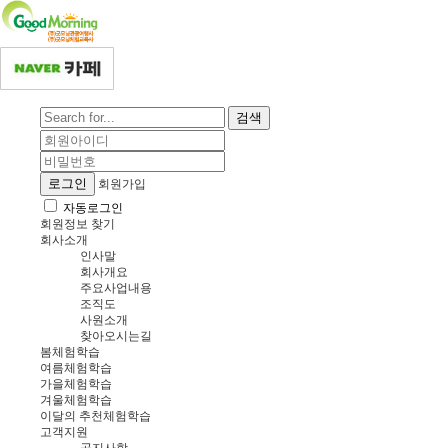
검색
로그인
회원가입
자동로그인
회원정보 찾기
회사소개
인사말
회사개요
주요사업내용
조직도
사원소개
찾아오시는길
봄체험학습
여름체험학습
가을체험학습
겨울체험학습
이달의 추천체험학습
고객지원
공지사항